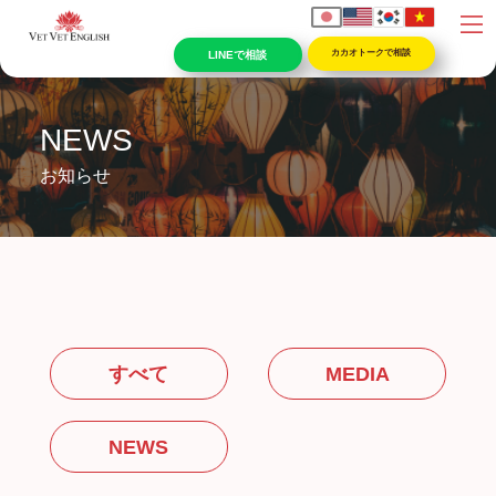
コ
ナ
カカオトークで相談
ン
ビ
テ
ゲ
ン
ー
NEWS
ツ
シ
へ
ョ
お知らせ
ス
ン
キ
に
ッ
移
プ
動
すべて
MEDIA
NEWS