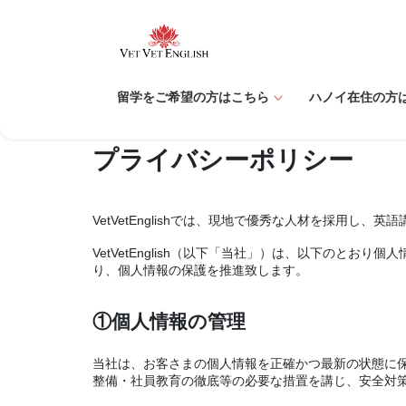
コ
ナ
ン
ビ
テ
ゲ
ン
ー
ツ
シ
留学をご希望の方はこちら
ハノイ在住の方
へ
ョ
ス
ン
プライバシーポリシー
キ
に
ッ
移
プ
動
VetVetEnglishでは、現地で優秀な人材を採用
VetVetEnglish（以下「当社」）は、以下の
り、個人情報の保護を推進致します。
①個人情報の管理
当社は、お客さまの個人情報を正確かつ最新の状態に
整備・社員教育の徹底等の必要な措置を講じ、安全対