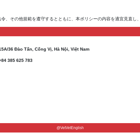
法令、その他規範を遵守するとともに、本ポリシーの内容を適宜見直し
15A/36 Đào Tấn, Cống Vị, Hà Nội, Việt Nam
+84 385 625 783
@VetVetEnglish