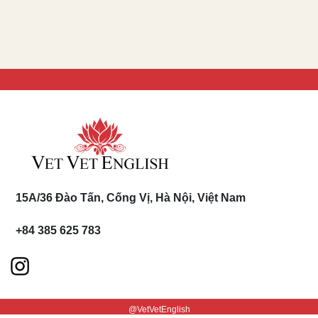
15A/36 Đào Tấn, Cống Vị, Hà Nội, Việt Nam
+84 385 625 783
@VetVetEnglish