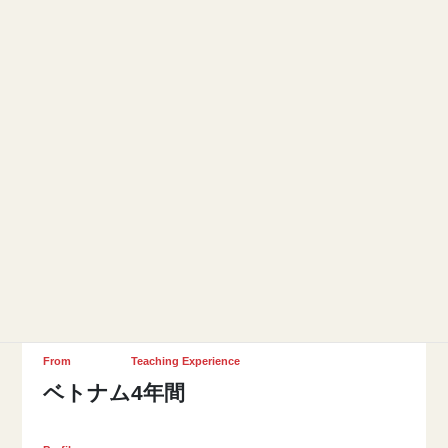
女性
IELTS8.0
Name
Mrs. Vicky (Thi Phuong Anh
"Vicky" Pham)
Age
20's
From
Teaching Experience
ベトナム
4年間