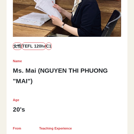
女性
TEFL 120hr
C1
Name
Ms. Mai (NGUYEN THI PHUONG
"MAI")
Age
20's
From
Teaching Experience