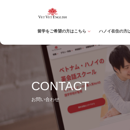
コ
ナ
ン
ビ
テ
ゲ
ン
ー
ツ
シ
留学をご希望の方はこちら
ハノイ在住の方
へ
ョ
ス
ン
キ
に
ッ
移
プ
動
CONTACT
お問い合わせ