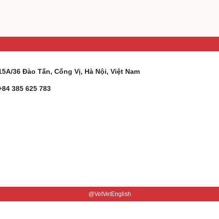
15A/36 Đào Tấn, Cống Vị, Hà Nội, Việt Nam
+84 385 625 783
@VetVetEnglish